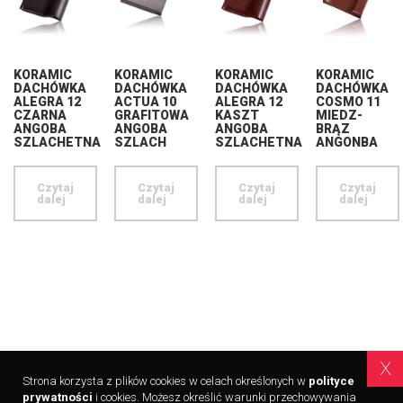
KORAMIC
KORAMIC
KORAMIC
KORAMIC
DACHÓWKA
DACHÓWKA
DACHÓWKA
DACHÓWKA
ALEGRA 12
ACTUA 10
ALEGRA 12
COSMO 11
CZARNA
GRAFITOWA
KASZT
MIEDZ-
ANGOBA
ANGOBA
ANGOBA
BRĄZ
SZLACHETNA
SZLACH
SZLACHETNA
ANGONBA
Czytaj
Czytaj
Czytaj
Czytaj
dalej
dalej
dalej
dalej
x
Strona korzysta z plików cookies w celach określonych w
polityce
Copyright © 2015 -
2026 Hurtownia Jaro | Wszelkie prawa
prywatności
i cookies. Możesz określić warunki przechowywania
zastrzeżone