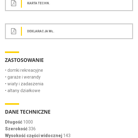
KARTA TECHN.
DEKLARACJA WŁ.
ZASTOSOWANIE
• domki rekreacyjne
• garaże i werandy
• wiaty i zadaszenia
• altany działkowe
DANE TECHNICZNE
Długość
1000
Szerokość
336
Wysokość części widocznej
143