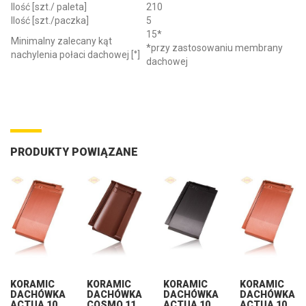
Ilość [szt./ paleta]
210
Ilość [szt./paczka]
5
15*
Minimalny zalecany kąt
*przy zastosowaniu membrany
nachylenia połaci dachowej [°]
dachowej
PRODUKTY POWIĄZANE
KORAMIC
KORAMIC
KORAMIC
KORAMIC
DACHÓWKA
DACHÓWKA
DACHÓWKA
DACHÓWKA
ACTUA 10
COSMO 11
ACTUA 10
ACTUA 10