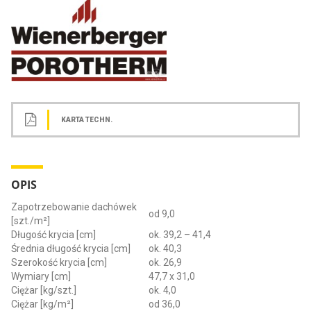
KARTA TECHN.
OPIS
Zapotrzebowanie dachówek
od 9,0
[szt./m²]
Długość krycia [cm]
ok. 39,2 – 41,4
Średnia długość krycia [cm]
ok. 40,3
Szerokość krycia [cm]
ok. 26,9
Wymiary [cm]
47,7 x 31,0
Ciężar [kg/szt.]
ok. 4,0
Ciężar [kg/m²]
od 36,0