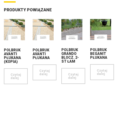
PRODUKTY POWIĄZANE
POLBRUK
POLBRUK
POLBRUK
POLBRUK
GRANDO
BEGANIT
AVANTI
AVANTI
BLOCZ. 2-
PŁUKANA
PŁUKANA
PŁUKANA
ST ŁAM
(KOPIA)
Czytaj
Czytaj
dalej
dalej
Czytaj
Czytaj
dalej
dalej